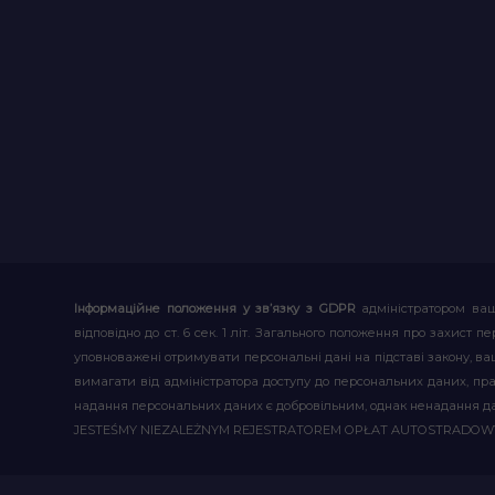
Інформаційне положення у зв’язку з GDPR
адміністратором ваш
відповідно до ст. 6 сек. 1 літ. Загального положення про захис
уповноважені отримувати персональні дані на підставі закону, ваш
вимагати від адміністратора доступу до персональних даних, пр
надання персональних даних є добровільним, однак ненадання д
JESTEŚMY NIEZALEŻNYM REJESTRATOREM OPŁAT AUTOSTRADO