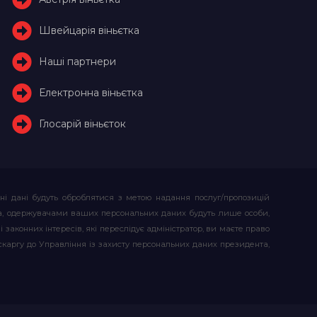
Швейцарія віньєтка
Наші партнери
Електронна віньєтка
Глосарій віньєток
ьні дані будуть оброблятися з метою надання послуг/пропозицій
атора, одержувачами ваших персональних даних будуть лише особи,
 законних інтересів, які переслідує адміністратор, ви маєте право
скаргу до Управління із захисту персональних даних президента,