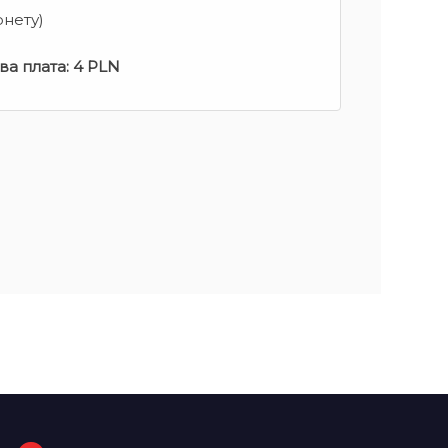
рнету)
ва плата:
4 PLN