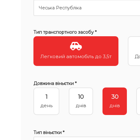
Тип транспортного засобу *
Легковий автомобіль до 3,5т
До
Довжина віньєтки *
1
10
30
день
днів
днів
Тип віньєтки *