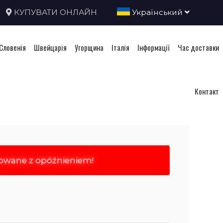
КУПУВАТИ ОНЛАЙН
Український
Словенія
Швейцарія
Угорщина
Італія
Інформації
Час доставки
бліка
Контакт
rowane z opóźnieniem!