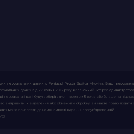
их персональних даних є Feniqs.pl Prosta Spółka Akcyjna. Ваші персонал
т персональних даних від 27 квітня 2016 року як законний інтерес адміністр
і персональні дані будуть зберігатися протягом 5 років або більше на підставі
аво виправити їх видалення або обмежити обробку, ви маєте право подати 
аних може призвести до неможливості надання послуг/пропозицій.
WYCH