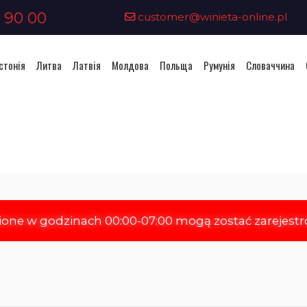
 90 00
customer@winieta-online.pl
стонія
Литва
Латвія
Молдова
Польща
Румунія
Словаччина
бання віньєтки - Чеська Респу
ione w godzinach 00:00-07:00 mogą zostać zarejest