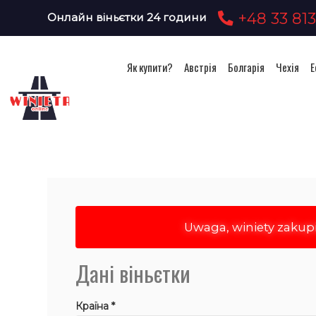
+48 33 813
Онлайн віньєтки 24 години
Як купити?
Австрія
Болгарія
Чехія
Е
Прид
Uwaga, winiety zakup
Дані віньєтки
Країна *