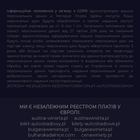
Інформаційне положення у зв’язку з GDPR
адміністратором ваших
персональних даних є Feniqs.pl Prosta Spółka Akcyjna. Ваші
персональні дані будуть оброблятися з метою надання послуг/
пропозицій відповідно до ст. 6 сек. 1 літ. Загального положення про
захист персональних даних від 27 квітня 2016 року як законний
інтерес адміністратора, одержувачами ваших персональних даних
будуть лише особи, уповноважені отримувати персональні дані на
підставі закону, ваші персональні дані будуть зберігатися протягом 5
років або більше на підставі законних інтересів, які переслідує
адміністратор, ви маєте право вимагати від адміністратора доступу до
персональних даних, право виправити їх видалення або обмежити
обробку, ви маєте право подати скаргу до Управління із захисту
персональних даних президента, надання персональних даних є
добровільним, однак ненадання даних може призвести до
неможливості надання послуг/пропозицій.
JESTEŚMY NIEZALEŻNYM REJESTRATOREM OPŁAT AUTOSTRADOWYCH
МИ Є НЕЗАЛЕЖНИМ РЕЄСТРОМ ПЛАТІВ У
ЄВРОПІ:
austria-winieta.pl
austriawinieta.pl
bilet-autostradowy.pl
bilety-autostradowe.pl
bulgariawienieta.pl
bulgariawinieta.pl
bulharskadalnice.com
cenawiniety.pl