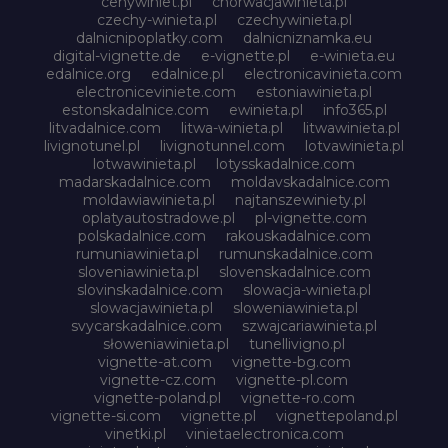
cenywiniet.pl
chorwacjawinieta.pl
czechy-winieta.pl
czechywinieta.pl
dalnicnipoplatky.com
dalnicniznamka.eu
digital-vignette.de
e-vignette.pl
e-winieta.eu
edalnice.org
edalnice.pl
electronicavinieta.com
electroniceviniete.com
estoniawinieta.pl
estonskadalnice.com
ewinieta.pl
info365.pl
litvadalnice.com
litwa-winieta.pl
litwawinieta.pl
livignotunel.pl
livignotunnel.com
lotvawinieta.pl
lotwawinieta.pl
lotysskadalnice.com
madarskadalnice.com
moldavskadalnice.com
moldawiawinieta.pl
najtanszewiniety.pl
oplatyautostradowe.pl
pl-vignette.com
polskadalnice.com
rakouskadalnice.com
rumuniawinieta.pl
rumunskadalnice.com
sloveniawinieta.pl
slovenskadalnice.com
slovinskadalnice.com
slowacja-winieta.pl
slowacjawinieta.pl
sloweniawinieta.pl
svycarskadalnice.com
szwajcariawinieta.pl
słoweniawinieta.pl
tunellivigno.pl
vignette-at.com
vignette-bg.com
vignette-cz.com
vignette-pl.com
vignette-poland.pl
vignette-ro.com
vignette-si.com
vignette.pl
vignettepoland.pl
vinetki.pl
vinietaelectronica.com