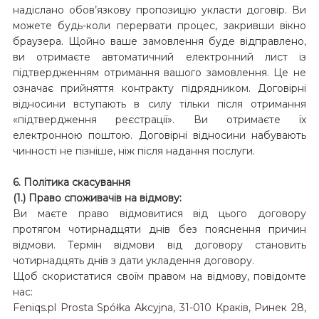
надіслано обов’язкову пропозицію укласти договір. Ви
можете будь-коли перервати процес, закривши вікно
браузера. Щойно ваше замовлення буде відправлено,
ви отримаєте автоматичний електронний лист із
підтвердженням отримання вашого замовлення. Це не
означає прийняття контракту підрядником. Договірні
відносини вступають в силу тільки після отримання
«підтвердження реєстрації». Ви отримаєте їх
електронною поштою. Договірні відносини набувають
чинності не пізніше, ніж після надання послуги.
6. Політика скасування
(1.) Право споживачів на відмову:
Ви маєте право відмовитися від цього договору
протягом чотирнадцяти днів без пояснення причин
відмови. Термін відмови від договору становить
чотирнадцять днів з дати укладення договору.
Щоб скористатися своїм правом на відмову, повідомте
нас:
Feniqs.pl Prosta Spółka Akcyjna, 31-010 Краків, Ринек 28,