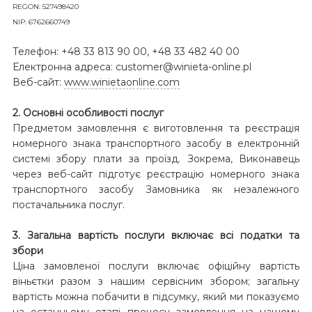
REGON: 527498420
NIP: 6762660749
Телефон: +48 33 813 90 00, +48 33 482 40 00
Електронна адреса: customer@winieta-online.pl
Веб-сайт:
www.winietaonline.com
2. Основні особливості послуг
Предметом замовлення є виготовлення та реєстрація
номерного знака транспортного засобу в електронній
системі збору плати за проїзд. Зокрема, Виконавець
через веб-сайт підготує реєстрацію номерного знака
транспортного засобу Замовника як незалежного
постачальника послуг.
3. Загальна вартість послуги включає всі податки та
збори
Ціна замовленої послуги включає офіційну вартість
віньєтки разом з нашим сервісним збором; загальну
вартість можна побачити в підсумку, який ми показуємо
на останньому етапі процесу замовлення на нашому