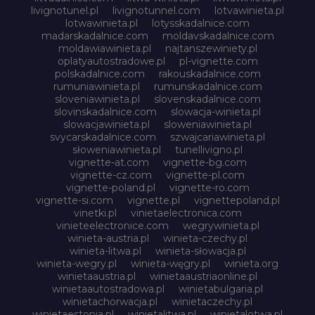
livignotunel.pl
livignotunnel.com
lotvawinieta.pl
lotwawinieta.pl
lotysskadalnice.com
madarskadalnice.com
moldavskadalnice.com
moldawiawinieta.pl
najtanszewiniety.pl
oplatyautostradowe.pl
pl-vignette.com
polskadalnice.com
rakouskadalnice.com
rumuniawinieta.pl
rumunskadalnice.com
sloveniawinieta.pl
slovenskadalnice.com
slovinskadalnice.com
slowacja-winieta.pl
slowacjawinieta.pl
sloweniawinieta.pl
svycarskadalnice.com
szwajcariawinieta.pl
słoweniawinieta.pl
tunellivigno.pl
vignette-at.com
vignette-bg.com
vignette-cz.com
vignette-pl.com
vignette-poland.pl
vignette-ro.com
vignette-si.com
vignette.pl
vignettepoland.pl
vinetki.pl
vinietaelectronica.com
vinieteelectronice.com
wegrywinieta.pl
winieta-austria.pl
winieta-czechy.pl
winieta-litwa.pl
winieta-słowacja.pl
winieta-wegry.pl
winieta-węgry.pl
winieta.org
winietaaustria.pl
winietaaustriaonline.pl
winietaautostradowa.pl
winietabulgaria.pl
winietachorwacja.pl
winietaczechy.pl
winietaestonia.pl
winietalitwa.pl
winietalotwa.pl