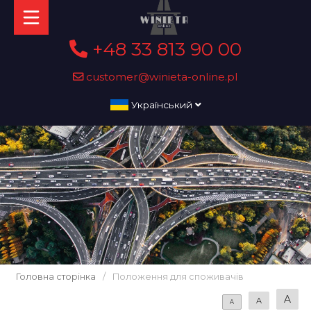
+48 33 813 90 00
customer@winieta-online.pl
Український
Головна сторінка
/
Положення для споживачів
A
A
A