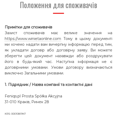
Положення для споживачів
Примітки для споживачів
Захист споживачів має велике значення на
https://www.winietaonline.com
Тому в цьому документі
ми хочемо надати вам вичерпну інформацію перед тим,
як укладати договір або договірну заяву. Ви можете
зберегти цей документ назавжди або роздрукувати
його в будь-який час. Наступна інформація не є
договірними умовами. Умови договору визначаються
виключно Загальними умовами.
1. Підрядник / Назва компанії та контактні дані
Feniqs.pl Prosta Spółka Akcyjna
31-010 Краків, Ринек 28
KRS: 0001081947