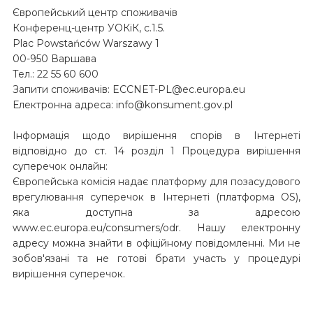
Європейський центр споживачів
Конференц-центр УОКіК, с.1.5.
Plac Powstańców Warszawy 1
00-950 Варшава
Тел.: 22 55 60 600
Запити споживачів: ECCNET-PL@ec.europa.eu
Електронна адреса: info@konsument.gov.pl
Інформація щодо вирішення спорів в Інтернеті
відповідно до ст. 14 розділ 1 Процедура вирішення
суперечок онлайн:
Європейська комісія надає платформу для позасудового
врегулювання суперечок в Інтернеті (платформа OS),
яка доступна за адресою
www.ec.europa.eu/consumers/odr. Нашу електронну
адресу можна знайти в офіційному повідомленні. Ми не
зобов'язані та не готові брати участь у процедурі
вирішення суперечок.