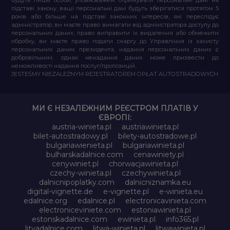
підставі закону, ваші персональні дані будуть зберігатися протягом 5
років або більше на підставі законних інтересів, які переслідує
адміністратор, ви маєте право вимагати від адміністратора доступу до
персональних даних, право виправити їх видалення або обмежити
обробку, ви маєте право подати скаргу до Управління із захисту
персональних даних президента, надання персональних даних є
добровільним, однак ненадання даних може призвести до
неможливості надання послуг/пропозицій.
JESTEŚMY NIEZALEŻNYM REJESTRATOREM OPŁAT AUTOSTRADOWYCH
МИ Є НЕЗАЛЕЖНИМ РЕЄСТРОМ ПЛАТІВ У
ЄВРОПІ:
austria-winieta.pl
austriawinieta.pl
bilet-autostradowy.pl
bilety-autostradowe.pl
bulgariawienieta.pl
bulgariawinieta.pl
bulharskadalnice.com
cenawiniety.pl
cenywiniet.pl
chorwacjawinieta.pl
czechy-winieta.pl
czechywinieta.pl
dalnicnipoplatky.com
dalnicniznamka.eu
digital-vignette.de
e-vignette.pl
e-winieta.eu
edalnice.org
edalnice.pl
electronicavinieta.com
electroniceviniete.com
estoniawinieta.pl
estonskadalnice.com
ewinieta.pl
info365.pl
litvadalnice.com
litwa-winieta.pl
litwawinieta.pl