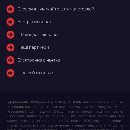
Словенія - уникайте автомагістралей
Австрія віньєтка
Швейцарія віньєтка
Наші партнери
Електронна віньєтка
Глосарій віньєток
Інформаційне положення у зв’язку з GDPR
адміністратором ваших
персональних даних є Feniqs.pl Prosta Spółka Akcyjna. Ваші
персональні дані будуть оброблятися з метою надання послуг/
пропозицій відповідно до ст. 6 сек. 1 літ. Загального положення про
захист персональних даних від 27 квітня 2016 року як законний
інтерес адміністратора, одержувачами ваших персональних даних
будуть лише особи, уповноважені отримувати персональні дані на