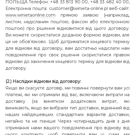
ПОЛЬЩА Телефон: +48 33 813 90 00, +48 33 482 40 00,
Електронна пошта: customer@winieta-online.pl веб-сайт:
www.winietaonline.com
прямою заявою (наприклад,
листом, надісланим поштою, факсом або електронною
поштою) про рішення відмовитися від цього договору.
Ви можете скористатися доданою формою відмови, але
це не обов’язково. Щоб дотриматися кінцевого терміну
для відмови від договору, вам достатньо надіслати нам
повідомлення про своє рішення скористатися правом
відмови до закінчення кінцевого терміну для відмови від
договору.
(2.) Наслідки відмови від договору:
Якщо ви скасуєте договір, ми повинні повернути вам усі
платежі, які ми отримали від вас, включаючи витрати на
доставку (за винятком додаткових витрат, які
виникають, якщо ви вибрали тип доставки, відмінний від
наших найдешевших стандартних варіантів доставки,
негайно та не пізніше Через чотирнадцять днів з дня
отримання нами вашого повідомлення про відмову від
цього контракту, щоб повернути вам ці суми, ми