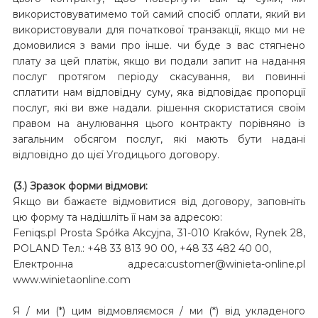
використовуватимемо той самий спосіб оплати, який ви
використовували для початкової транзакції, якщо ми не
домовилися з вами про інше. чи буде з вас стягнено
плату за цей платіж, якщо ви подали запит на надання
послуг протягом періоду скасування, ви повинні
сплатити нам відповідну суму, яка відповідає пропорції
послуг, які ви вже надали. рішення скористатися своїм
правом на анулювання цього контракту порівняно із
загальним обсягом послуг, які мають бути надані
відповідно до цієї Угодицього договору.
(3.) Зразок форми відмови:
Якщо ви бажаєте відмовитися від договору, заповніть
цю форму та надішліть її нам за адресою:
Feniqs.pl Prosta Spółka Akcyjna, 31-010 Kraków, Rynek 28,
POLAND Тел.: +48 33 813 90 00, +48 33 482 40 00,
Електронна адреса:customer@winieta-online.pl
www.winietaonline.com
Я / ми (*) цим відмовляємося / ми (*) від укладеного