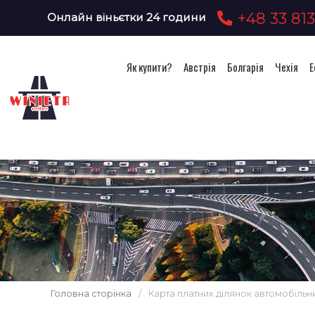
+48 33 813
Онлайн віньєтки 24 години
Як купити?
Австрія
Болгарія
Чехія
Е
Головна сторінка
/
Карта платних ділянок автомобільни