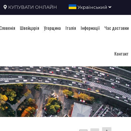
КУПУВАТИ ОНЛАЙН
Український
Словенія
Швейцарія
Угорщина
Італія
Інформації
Час доставки
Контакт