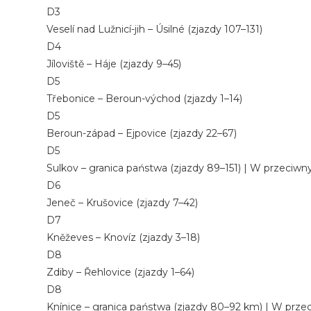
D3
Veselí nad Lužnicí-jih – Úsilné (zjazdy 107–131)
D4
Jíloviště – Háje (zjazdy 9–45)
D5
Třebonice – Beroun-východ (zjazdy 1–14)
D5
Beroun-západ – Ejpovice (zjazdy 22–67)
D5
Sulkov – granica państwa (zjazdy 89–151) | W przeci
D6
Jeneč – Krušovice (zjazdy 7–42)
D7
Kněževes – Knovíz (zjazdy 3–18)
D8
Zdiby – Řehlovice (zjazdy 1–64)
D8
Knínice – granica państwa (zjazdy 80–92 km) | W prz