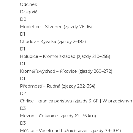
Odcinek
Długość
D0
Modletice – Slivenec (zjazdy 76–16)
D1
Chodov – Kývalka (zjazdy 2–182)
D1
Holubice – Kroměříž-západ (zjazdy 210–258)
D1
Kroměříž-východ – Říkovice (zjazdy 260–272)
D1
Předmostí – Rudná (zjazdy 282–354)
D2
Chrlice – granica państwa (zjazdy 3–61) | W przeciwn
D3
Mezno – Čekanice (zjazdy 62–76 km)
D3
Měšice – Veselí nad Lužnicí-sever (zjazdy 79–104)