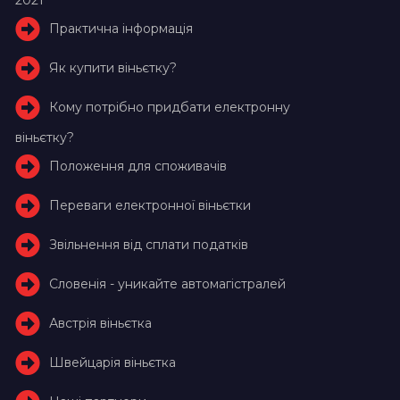
Практична інформація
Як купити віньєтку?
Кому потрібно придбати електронну
віньєтку?
Положення для споживачів
Переваги електронної віньєтки
Звільнення від сплати податків
Словенія - уникайте автомагістралей
Австрія віньєтка
Швейцарія віньєтка