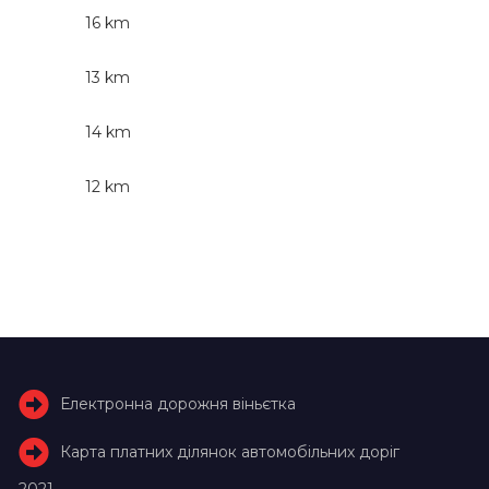
16 km
13 km
14 km
12 km
Електронна дорожня віньєтка
Карта платних ділянок автомобільних доріг
2021