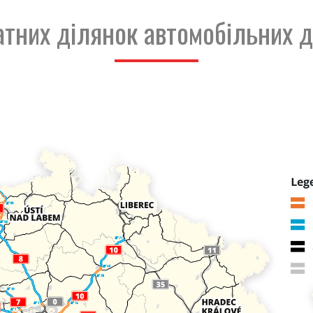
атних ділянок автомобільних д