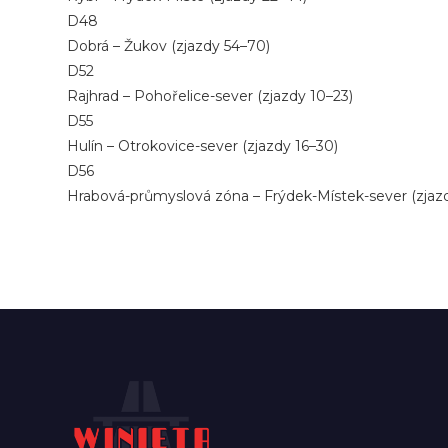
D48
Dobrá – Žukov (zjazdy 54–70)
D52
Rajhrad – Pohořelice-sever (zjazdy 10–23)
D55
Hulín – Otrokovice-sever (zjazdy 16–30)
D56
Hrabová-průmyslová zóna – Frýdek-Místek-sever (zjaz