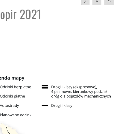
A
A
A
оріг 2021