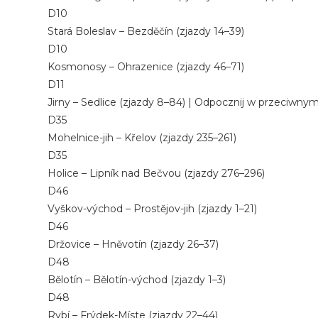
D10
Stará Boleslav – Bezděčín (zjazdy 14–39)
D10
Kosmonosy – Ohrazenice (zjazdy 46–71)
D11
Jirny – Sedlice (zjazdy 8–84) | Odpocznij w przeciwnym
D35
Mohelnice-jih – Křelov (zjazdy 235–261)
D35
Holice – Lipník nad Bečvou (zjazdy 276–296)
D46
Vyškov-východ – Prostějov-jih (zjazdy 1–21)
D46
Držovice – Hněvotín (zjazdy 26–37)
D48
Bělotín – Bělotín-východ (zjazdy 1–3)
D48
Rybí – Frýdek-Míste (zjazdy 22–44)