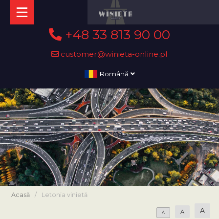
+48 33 813 90 00
customer@winieta-online.pl
Română
Acasă
/
Letonia vinietă
A
A
A