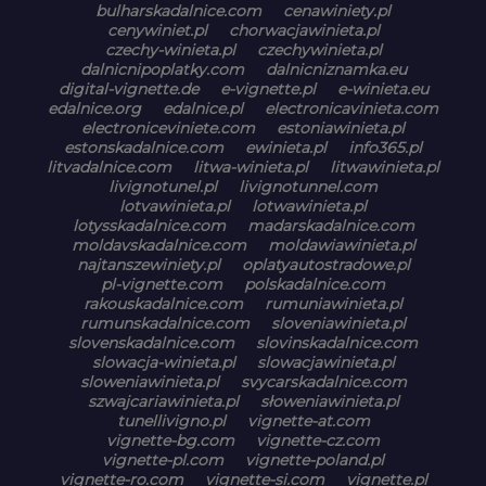
bulharskadalnice.com
cenawiniety.pl
cenywiniet.pl
chorwacjawinieta.pl
czechy-winieta.pl
czechywinieta.pl
dalnicnipoplatky.com
dalnicniznamka.eu
digital-vignette.de
e-vignette.pl
e-winieta.eu
edalnice.org
edalnice.pl
electronicavinieta.com
electroniceviniete.com
estoniawinieta.pl
estonskadalnice.com
ewinieta.pl
info365.pl
litvadalnice.com
litwa-winieta.pl
litwawinieta.pl
livignotunel.pl
livignotunnel.com
lotvawinieta.pl
lotwawinieta.pl
lotysskadalnice.com
madarskadalnice.com
moldavskadalnice.com
moldawiawinieta.pl
najtanszewiniety.pl
oplatyautostradowe.pl
pl-vignette.com
polskadalnice.com
rakouskadalnice.com
rumuniawinieta.pl
rumunskadalnice.com
sloveniawinieta.pl
slovenskadalnice.com
slovinskadalnice.com
slowacja-winieta.pl
slowacjawinieta.pl
sloweniawinieta.pl
svycarskadalnice.com
szwajcariawinieta.pl
słoweniawinieta.pl
tunellivigno.pl
vignette-at.com
vignette-bg.com
vignette-cz.com
vignette-pl.com
vignette-poland.pl
vignette-ro.com
vignette-si.com
vignette.pl