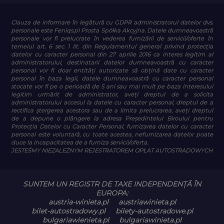
Clauza de informare în legătură cu GDPR
administratorul datelor dvs.
personale este Feniqs.pl Prosta Spółka Akcyjna. Datele dumneavoastră
personale vor fi prelucrate în vederea furnizării de servicii/oferte în
temeiul art. 6 sec. 1 lit. din Regulamentul general privind protecția
datelor cu caracter personal din 27 aprilie 2016 ca interes legitim al
administratorului, destinatarii datelor dumneavoastră cu caracter
personal vor fi doar entități autorizate să obțină date cu caracter
personal în baza legii, datele dumneavoastră cu caracter personal
stocate vor fi pe o perioadă de 5 ani sau mai mult pe baza interesului
legitim urmărit de administrator, aveți dreptul de a solicita
administratorului accesul la datele cu caracter personal, dreptul de a
rectifica ștergerea acestora sau de a limita prelucrarea, aveți dreptul
de a depune o plângere la adresa Președintelui Biroului pentru
Protecția Datelor cu Caracter Personal, furnizarea datelor cu caracter
personal este voluntară, cu toate acestea, nefurnizarea datelor poate
duce la incapacitatea de a furniza servicii/oferta.
JESTEŚMY NIEZALEŻNYM REJESTRATOREM OPŁAT AUTOSTRADOWYCH
SUNTEM UN REGISTR DE TAXE INDEPENDENȚĂ ÎN
EUROPA:
austria-winieta.pl
austriawinieta.pl
bilet-autostradowy.pl
bilety-autostradowe.pl
bulgariawienieta.pl
bulgariawinieta.pl