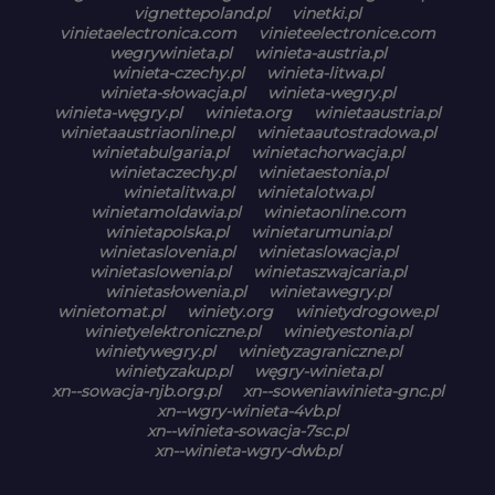
vignettepoland.pl
vinetki.pl
vinietaelectronica.com
vinieteelectronice.com
wegrywinieta.pl
winieta-austria.pl
winieta-czechy.pl
winieta-litwa.pl
winieta-słowacja.pl
winieta-wegry.pl
winieta-węgry.pl
winieta.org
winietaaustria.pl
winietaaustriaonline.pl
winietaautostradowa.pl
winietabulgaria.pl
winietachorwacja.pl
winietaczechy.pl
winietaestonia.pl
winietalitwa.pl
winietalotwa.pl
winietamoldawia.pl
winietaonline.com
winietapolska.pl
winietarumunia.pl
winietaslovenia.pl
winietaslowacja.pl
winietaslowenia.pl
winietaszwajcaria.pl
winietasłowenia.pl
winietawegry.pl
winietomat.pl
winiety.org
winietydrogowe.pl
winietyelektroniczne.pl
winietyestonia.pl
winietywegry.pl
winietyzagraniczne.pl
winietyzakup.pl
węgry-winieta.pl
xn--sowacja-njb.org.pl
xn--soweniawinieta-gnc.pl
xn--wgry-winieta-4vb.pl
xn--winieta-sowacja-7sc.pl
xn--winieta-wgry-dwb.pl