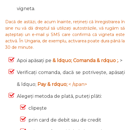
vigneta.
Dacă de astăzi, de acum înainte, rețineți că înregistrarea în
sine nu vă dă dreptul să utilizați autostrăzile, vă rugăm să
așteptați un e-mail și SMS care confirmă că vigneta este
activă. În Ungaria, de exemplu, activarea poate dura până la
30 de minute.
Apoi apăsați pe
& ldquo; Comanda & rdquo ;.
>
Verificați comanda, dacă se potrivește, apăsați
& ldquo;
Pay & rdquo;
< /span>
Alegeți metoda de plată, puteți plăti:
clipește
prin card de debit sau de credit