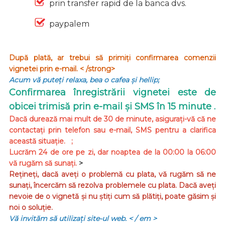
prin transfer rapid de la banca dvs.
paypalem
După plată, ar trebui să primiți confirmarea comenzii
vignetei prin e-mail. < /strong>
Acum vă puteți relaxa, bea o cafea și hellip;
Confirmarea înregistrării vignetei este de
obicei trimisă prin e-mail și SMS în 15 minute .
Dacă durează mai mult de 30 de minute, asigurați-vă că ne
contactați prin telefon sau e-mail, SMS pentru a clarifica
această situație. ;
Lucrăm 24 de ore pe zi, dar noaptea de la 00:00 la 06:00
vă rugăm să sunați.
>
Rețineți, dacă aveți o problemă cu plata, vă rugăm să ne
sunați, încercăm să rezolva problemele cu plata. Dacă aveți
nevoie de o vignetă și nu știți cum să plătiți, poate găsim și
noi o soluție.
Vă invităm să utilizați site-ul web.
< / em >