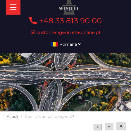
+48 33 813 90 00
customer@winieta-online.pl
Română
Acasă
/
Cum să cumpăr o vignetă?
A
A
A