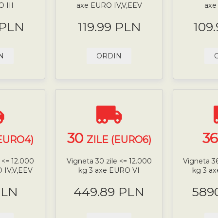
 III
axe EURO IV,V,EEV
axe
 PLN
119.99 PLN
109
N
ORDIN
30
3
(EURO4)
ZILE (EURO6)
 <= 12.000
Vigneta 30 zile <= 12.000
Vigneta 36
 IV,V,EEV
kg 3 axe EURO VI
kg 3 ax
PLN
449.89 PLN
589