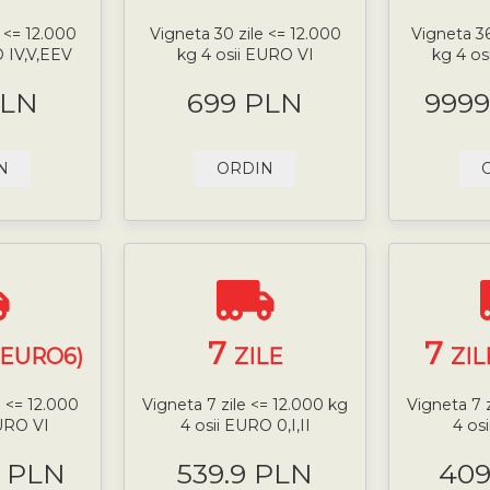
 <= 12.000
Vigneta 30 zile <= 12.000
Vigneta 36
O IV,V,EEV
kg 4 osii EURO VI
kg 4 os
PLN
699 PLN
9999
N
ORDIN
7
7
(EURO6)
ZILE
ZIL
e <= 12.000
Vigneta 7 zile <= 12.000 kg
Vigneta 7 
EURO VI
4 osii EURO 0,I,II
4 os
9 PLN
539.9 PLN
409