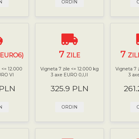
N
ORDIN
7
7
(EURO6)
ZILE
ZIL
e <= 12.000
Vigneta 7 zile <= 12.000 kg
Vigneta 7 
URO VI
3 axe EURO 0,I,II
3 ax
 PLN
325.9 PLN
261
N
ORDIN