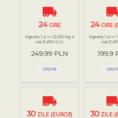
24
24
ORE
ORE (
Vigneta 1 zi <= 12.000 kg 4
Vigneta 1 zi <= 
osii EURO 0,I,II
osii EURO
249.99 PLN
199.9
ORDIN
ORDI
30
30
ZILE (EURO3)
ZILE 