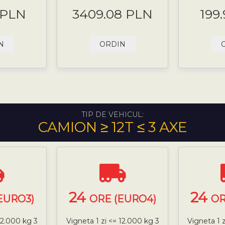
 PLN
3409.08 PLN
199
N
ORDIN
TIP DE VEHICUL:
CAMION ≥ 12T ≤ 3 AXE
24
24
EURO3)
ORE (EURO4)
OR
12.000 kg 3
Vigneta 1 zi <= 12.000 kg 3
Vigneta 1 