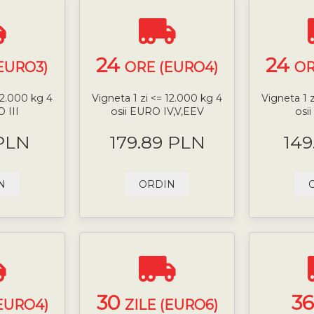
24
24
EURO3)
ORE (EURO4)
OR
12.000 kg 4
Vigneta 1 zi <= 12.000 kg 4
Vigneta 1 
 III
osii EURO IV,V,EEV
osi
 PLN
179.89 PLN
149
N
ORDIN
30
3
(EURO4)
ZILE (EURO6)