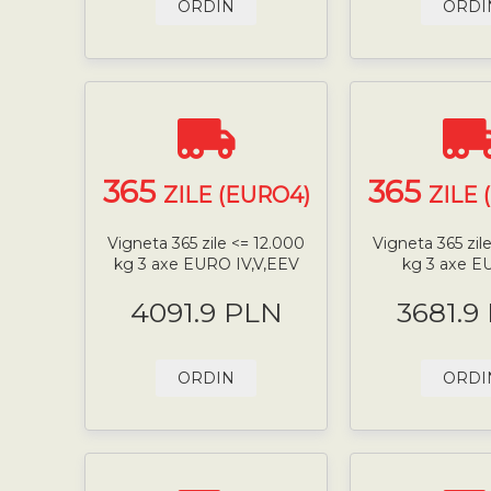
ORDIN
ORDI
365
365
ZILE (EURO4)
ZILE 
Vigneta 365 zile <= 12.000
Vigneta 365 zil
kg 3 axe EURO IV,V,EEV
kg 3 axe E
4091.9 PLN
3681.9
ORDIN
ORDI