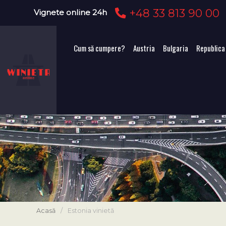
+48 33 813 90 00
Vignete online 24h
Cum să cumpere?
Austria
Bulgaria
Republica
Acasă
/
Estonia vinietă