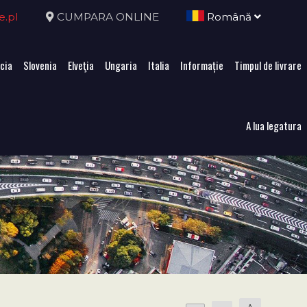
e.pl
CUMPARA ONLINE
Română
cia
Slovenia
Elveţia
Ungaria
Italia
Informație
Timpul de livrare
A lua legatura