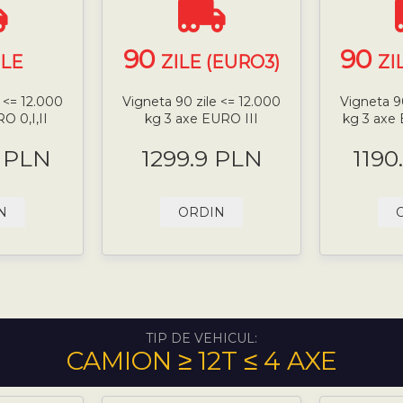
90
90
ILE
ZILE (EURO3)
ZI
 <= 12.000
Vigneta 90 zile <= 12.000
Vigneta 9
O 0,I,II
kg 3 axe EURO III
kg 3 axe
9 PLN
1299.9 PLN
1190
N
ORDIN
TIP DE VEHICUL:
CAMION ≥ 12T ≤ 4 AXE