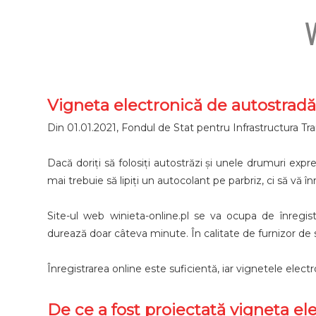
V
Vigneta electronică de autostrad
Din 01.01.2021, Fondul de Stat pentru Infrastructura Tra
Dacă doriți să folosiți autostrăzi și unele drumuri ex
mai trebuie să lipiți un autocolant pe parbriz, ci să vă î
Site-ul web winieta-online.pl se va ocupa de înregi
durează doar câteva minute. În calitate de furnizor de 
Înregistrarea online este suficientă, iar vignetele elect
De ce a fost proiectată vigneta el