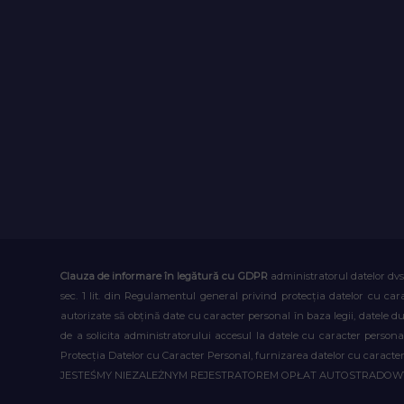
Clauza de informare în legătură cu GDPR
administratorul datelor dvs
sec. 1 lit. din Regulamentul general privind protecția datelor cu car
autorizate să obțină date cu caracter personal în baza legii, datele 
de a solicita administratorului accesul la datele cu caracter person
Protecția Datelor cu Caracter Personal, furnizarea datelor cu caracter 
JESTEŚMY NIEZALEŻNYM REJESTRATOREM OPŁAT AUTOSTRADO