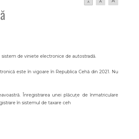
A
A
A
dă
un sistem de viniete electronice de autostradă.
ctronică este în vigoare în Republica Cehă din 2021. Nu
voastră. Înregistrarea unei plăcuțe de înmatriculare
gistrare în sistemul de taxare ceh