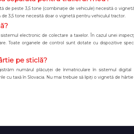
ă de peste 3,5 tone (combinație de vehicule) necesită o vignet
de 3,5 tone necesită doar o vignetă pentru vehiculul tractor.
că?
sistemul electronic de colectare a taxelor. În cazul unei inspecți
xare. Toate organele de control sunt dotate cu dispozitive speci
rtie pe sticlă?
gistrăm numărul plăcuței de înmatriculare în sistemul digital 
le cu taxă în Slovacia. Nu mai trebuie să lipiți o vignetă de hârtie