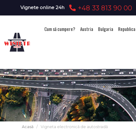
+48 33 813 90 00
Vignete online 24h
Cum să cumpere?
Austria
Bulgaria
Republica
Acasă
/
Vigneta electronică de autostradă