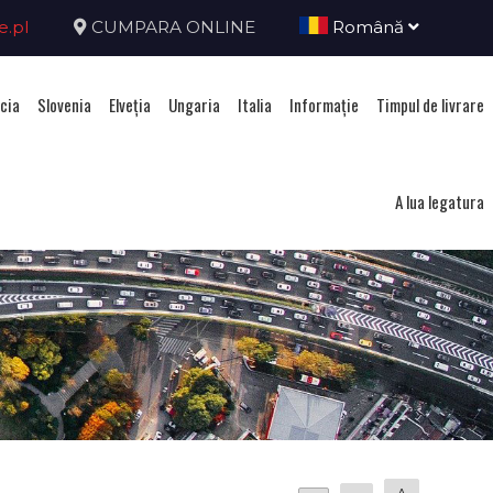
e.pl
CUMPARA ONLINE
Română
cia
Slovenia
Elveţia
Ungaria
Italia
Informație
Timpul de livrare
A lua legatura