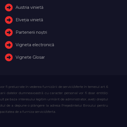
Austria vinietă
Elveţia vinietă
Partenerii noștri
Vigneta electronică
Vignete Glosar
fi prelucrate în vederea furnizării de servicii/oferte în temeiul art. 6
atarii datelor dumneavoastră cu caracter personal vor fi doar entități
lt pe baza interesului legitim urmărit de administrator, aveți dreptul
reptul de a depune o plângere la adresa Președintelui Biroului pentru
citatea de a furniza servicii/oferta.