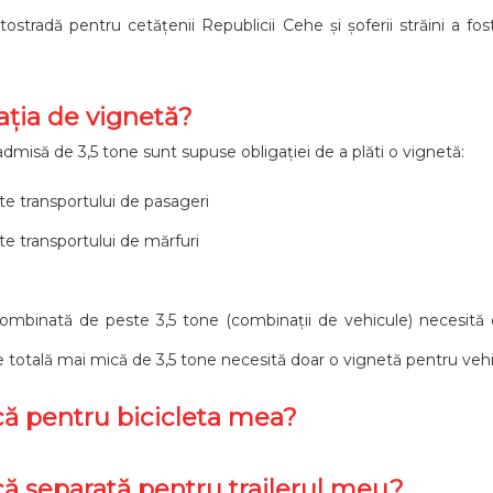
stradă pentru cetățenii Republicii Cehe și șoferii străini a fos
ația de vignetă?
misă de 3,5 tone sunt supuse obligației de a plăti o vignetă:
te transportului de pasageri
te transportului de mărfuri
ombinată de peste 3,5 tone (combinații de vehicule) necesită
 totală mai mică de 3,5 tone necesită doar o vignetă pentru vehic
că pentru bicicleta mea?
ă separată pentru trailerul meu?