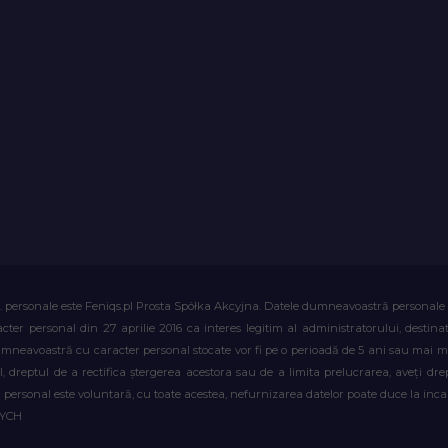
. personale este Feniqs.pl Prosta Spółka Akcyjna. Datele dumneavoastră personale vor 
acter personal din 27 aprilie 2016 ca interes legitim al administratorului, destin
dumneavoastră cu caracter personal stocate vor fi pe o perioadă de 5 ani sau mai mu
al, dreptul de a rectifica ștergerea acestora sau de a limita prelucrarea, aveți d
personal este voluntară, cu toate acestea, nefurnizarea datelor poate duce la incapa
WYCH