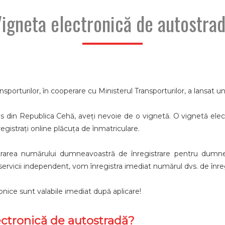
igneta electronică de autostra
ă
nsporturilor, în cooperare cu Ministerul Transporturilor, a lansat 
pres din Republica Cehă, aveți nevoie de o vignetă. O vignetă ele
nregistrați online plăcuța de înmatriculare.
strarea numărului dumneavoastră de înregistrare pentru dumnea
servicii independent, vom înregistra imediat numărul dvs. de înre
ronice sunt valabile imediat după aplicare!
ectronică de autostradă?