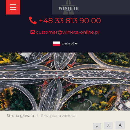
+48 33 813 90 00
customer@winieta-online.pl
Polski
Strona główna
/
Szwajcaria winieta
A
A
A