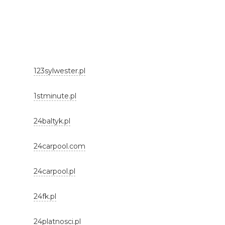
123sylwester.pl
1stminute.pl
24baltyk.pl
24carpool.com
24carpool.pl
24fk.pl
24platnosci.pl