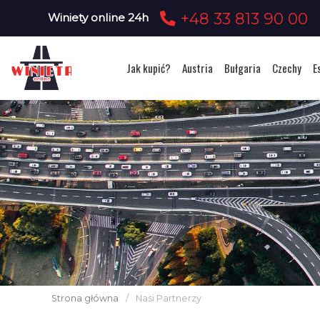
+48 33 813 90 00
Winiety online 24h
Jak kupić?
Austria
Bułgaria
Czechy
E
Strona główna
/
Nasi Partnerzy