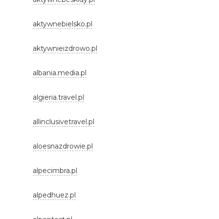
aktywnebielsko.pl
aktywnieizdrowo.pl
albania.media.pl
algieria.travel.pl
allinclusivetravel.pl
aloesnazdrowie.pl
alpecimbra.pl
alpedhuez.pl