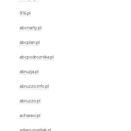
916.pl
abcnarty.pl
abcplan.pl
abcpodroznika.pl
abruzja.pl
abruzzo.info.pl
abruzzo.pl
acharavi.pl
adam-matlak.pl