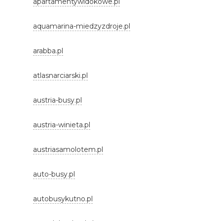
apartamentywidokowe.pl
aquamarina-miedzyzdroje.pl
arabba.pl
atlasnarciarski.pl
austria-busy.pl
austria-winieta.pl
austriasamolotem.pl
auto-busy.pl
autobusykutno.pl