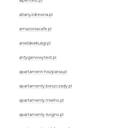
alpentest.pl
altanyzdrewna.pl
amazoniacafe.pl
anielskiekuligi.pl
antygenowytest.pl
apartament-hiszpania.pl
apartamenty.bieszczady.pl
apartamenty.mielno.pl
apartamenty-livigno.pl