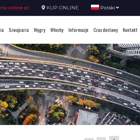
a-online.pl
KUP ONLINE
Polski
ia
Szwajcaria
Węgry
Włochy
Informacje
Czas dostawy
Kontakt