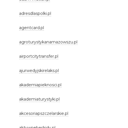
adresdlaspolki.pl
agentcard.pl
agroturystykanamazowszu.pl
airportcitytransfer.pl
ajurwedyjskirelaks.pl
akademiapieknosci.pl
akademiaturystyki.pl
akcesoriapszczelarskie.pl
aktywnebeskidy.pl