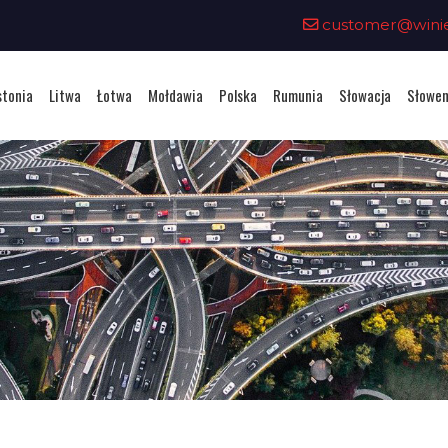
customer@winiet
stonia
Litwa
Łotwa
Mołdawia
Polska
Rumunia
Słowacja
Słowen