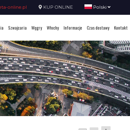
a-online.pl
KUP ONLINE
Polski
ia
Szwajcaria
Węgry
Włochy
Informacje
Czas dostawy
Kontakt