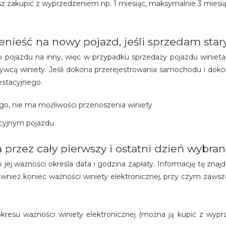
esz zakupić z wyprzedzeniem np. 1 miesiąc, maksymalnie 3 miesi
nieść na nowy pojazd, jeśli sprzedam star
o pojazdu na inny, więc w przypadku sprzedaży pojazdu winieta
ywcą winiety. Jeśli dokona przerejestrowania samochodu i dok
estacyjnego.
go, nie ma możliwości przenoszenia winiety
acyjnym pojazdu
a przez cały pierwszy i ostatni dzień wybr
jej ważności określa data i godzina zapłaty. Informację tę zna
nież koniec ważności winiety elektronicznej, przy czym zawsze
kresu ważności winiety elektronicznej (można ją kupić z wyprz