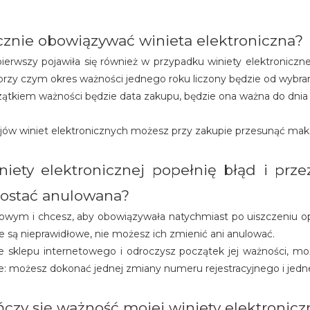
cznie obowiązywać winieta elektroniczna?
ierwszy pojawiła się również w przypadku winiety elektronicznej
y czym okres ważności jednego roku liczony będzie od wybraneg
czątkiem ważności będzie data zakupu, będzie ona ważna do dnia 21
jów winiet elektronicznych możesz przy zakupie przesunąć maks
winiety elektronicznej popełnię błąd i p
 zostać anulowana?
netowym i chcesz, aby obowiązywała natychmiast po uiszczeniu 
ane są nieprawidłowe, nie możesz ich zmienić ani anulować.
z ze sklepu internetowego i odroczysz początek jej ważności,
ie: możesz dokonać jednej zmiany numeru rejestracyjnego i jedne
czy się ważność mojej winiety elektronicz