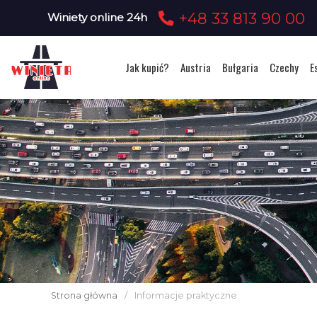
+48 33 813 90 00
Winiety online 24h
Jak kupić?
Austria
Bułgaria
Czechy
E
Strona główna
/
Informacje praktyczne