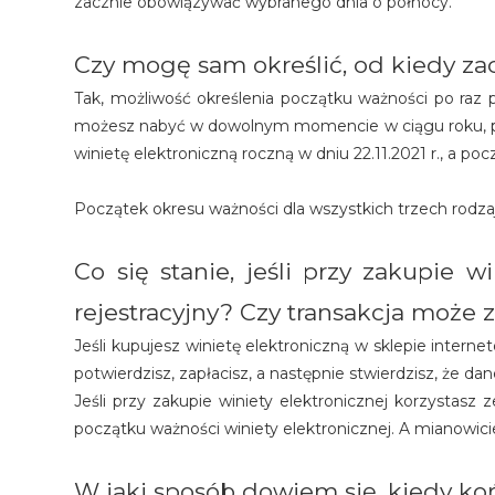
zacznie obowiązywać wybranego dnia o północy.
Czy mogę sam określić, od kiedy za
Tak, możliwość określenia początku ważności po raz p
możesz nabyć w dowolnym momencie w ciągu roku, prz
winietę elektroniczną roczną w dniu 22.11.2021 r., a po
Początek okresu ważności dla wszystkich trzech rodza
Co się stanie, jeśli przy zakupie 
rejestracyjny? Czy transakcja może
Jeśli kupujesz winietę elektroniczną w sklepie inter
potwierdzisz, zapłacisz, a następnie stwierdzisz, że d
Jeśli przy zakupie winiety elektronicznej korzystas
początku ważności winiety elektronicznej. A mianowic
W jaki sposób dowiem się, kiedy koń