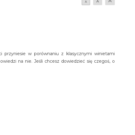
A
A
A
ści przyniesie w porównaniu z klasycznymi winietami
wiedzi na nie. Jeśli chcesz dowiedzieć się czegoś, o