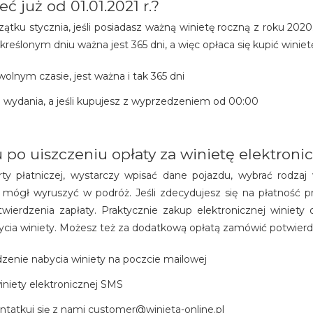
 już od 01.01.2021 r.?
ątku stycznia, jeśli posiadasz ważną winietę roczną z roku 2020.
kreślonym dniu ważna jest 365 dni, a więc opłaca się kupić winiet
olnym czasie, jest ważna i tak 365 dni
j wydania, a jeśli kupujesz z wyprzedzeniem od 00:00
po uiszczeniu opłaty za winietę elektroni
rty płatniczej, wystarczy wpisać dane pojazdu, wybrać rodzaj w
z mógł wyruszyć w podróż. Jeśli zdecydujesz się na płatnoś
ierdzenia zapłaty. Praktycznie zakup elektronicznej winiety 
ycia winiety. Możesz też za dodatkową opłatą zamówić potwierd
dzenie nabycia winiety na poczcie mailowej
niety elektronicznej SMS
ontatkuj się z nami customer@winieta-online.pl