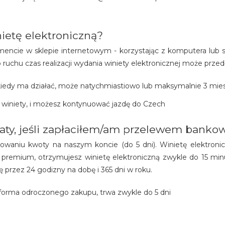
ietę elektroniczną?
ncie w sklepie internetowym - korzystając z komputera lub s
ruchu czas realizacji wydania winiety elektronicznej może przedł
 kiedy ma działać, może natychmiastiowo lub maksymalnie 3 mie
i winiety, i możesz kontynuować jazdę do Czech
aty, jeśli zapłaciłem/am przelewem bank
owaniu kwoty na naszym koncie (do 5 dni). Winietę elektron
premium, otrzymujesz winietę elektroniczną zwykle do 15 m
 przez 24 godizny na dobę i 365 dni w roku.
orma odroczonego zakupu, trwa zwykle do 5 dni