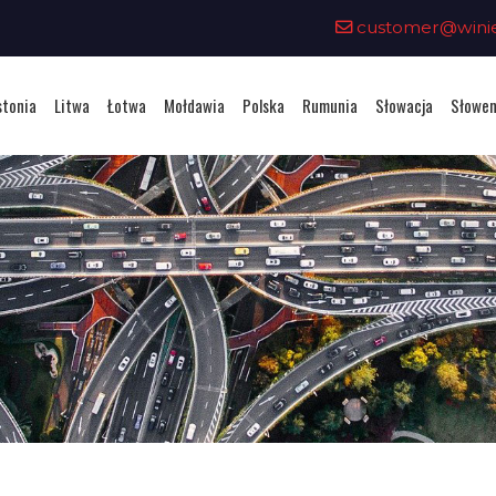
customer@winiet
stonia
Litwa
Łotwa
Mołdawia
Polska
Rumunia
Słowacja
Słowen