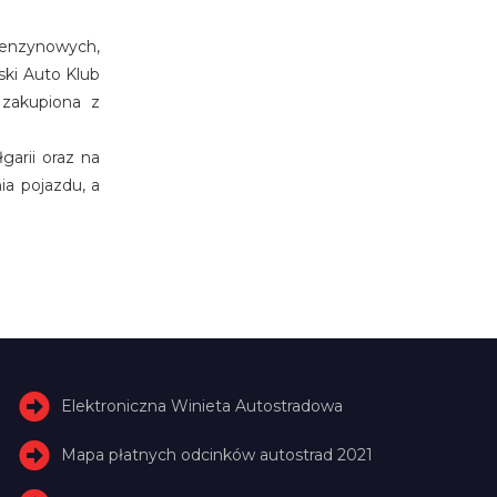
benzynowych,
ski Auto Klub
 zakupiona z
garii oraz na
ia pojazdu, a
Elektroniczna Winieta Autostradowa
Mapa płatnych odcinków autostrad 2021