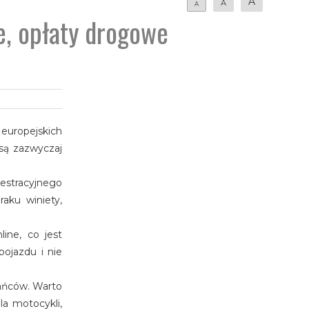
A
A
A
ne, opłaty drogowe
 europejskich
są zazwyczaj
estracyjnego
aku winiety,
ine, co jest
ojazdu i nie
kańców. Warto
a motocykli,