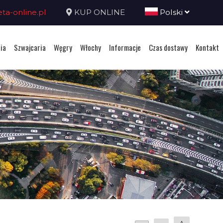
a-online.pl
KUP ONLINE
Polski
ia
Szwajcaria
Węgry
Włochy
Informacje
Czas dostawy
Kontakt