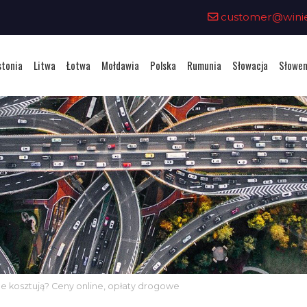
customer@winiet
stonia
Litwa
Łotwa
Mołdawia
Polska
Rumunia
Słowacja
Słowen
 ile kosztują? Ceny online, opłaty drogowe