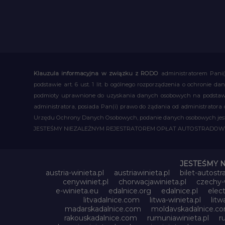
Klauzula informacyjna w związku z RODO
administratorem Pani(
podstawie art. 6 ust. 1 lit. b ogólnego rozporządzenia o ochronie
podmioty uprawnione do uzyskania danych osobowych na podstawie
administratora, posiada Pan(i) prawo do żądania od administratora
Urzędu Ochrony Danych Osobowych, podanie danych osobowych jest d
JESTEŚMY NIEZALEŻNYM REJESTRATOREM OPŁAT AUTOSTRADO
JESTEŚMY 
austria-winieta.pl
austriawinieta.pl
bilet-autostr
cenywiniet.pl
chorwacjawinieta.pl
czechy-w
e-winieta.eu
edalnice.org
edalnice.pl
elec
litvadalnice.com
litwa-winieta.pl
litw
madarskadalnice.com
moldavskadalnice.c
rakouskadalnice.com
rumuniawinieta.pl
r