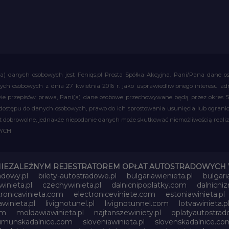
a) danych osobowych jest Feniqs.pl Prosta Spółka Akcyjna. Pani/Pana dane os
 danych osobowych z dnia 27 kwietnia 2016 r. jako usprawiedliwionego interesu 
 przepisów prawa, Pani(a) dane osobowe przechowywane będą przez okres 5 la
 dostępu do danych osobowych, prawo do ich sprostowania usunięcia lub ograni
obrowolne, jednakże niepodanie danych może skutkować niemożliwością realizac
WYCH
NIEZALEŻNYM REJESTRATOREM OPŁAT AUTOSTRADOWYCH 
adowy.pl
bilety-autostradowe.pl
bulgariawienieta.pl
bulgari
inieta.pl
czechywinieta.pl
dalnicnipoplatky.com
dalnicni
tronicavinieta.com
electroniceviniete.com
estoniawinieta.pl
awinieta.pl
livignotunel.pl
livignotunnel.com
lotvawinieta.p
om
moldawiawinieta.pl
najtanszewiniety.pl
oplatyautostrad
umunskadalnice.com
sloveniawinieta.pl
slovenskadalnice.co