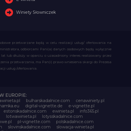
Winiety Słowniczek
obowe przetwarzane będą w celu realizacji usług/ ofertowania na
administratora, odbiorcami Pani(a) danych osobowych będą wyłącznie
t lub dłuższy w oparciu o uzasadniony interes realizowany przez
czenia przetwarzania, ma Pan(i) prawo wniesienia skargi do Prezesa
ji usług /ofertowania.
W EUROPIE:
awinieta.pl
bulharskadalnice.com
cenawiniety.pl
znamka.eu
digital-vignette.de
e-vignette.pl
estonskadalnice.com
ewinieta.pl
info365.pl
l
lotwawinieta.pl
lotysskadalnice.com
owe.pl
pl-vignette.com
polskadalnice.com
m
slovinskadalnice.com
slowacja-winieta.pl