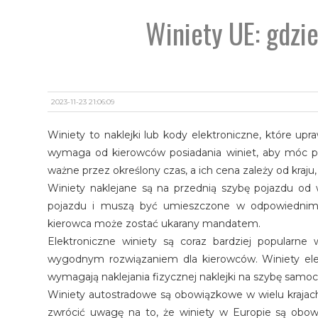
Winiety UE: gdzie
2023-11-23 21:06:09
Winiety to naklejki lub kody elektroniczne, które upr
wymaga od kierowców posiadania winiet, aby móc po
ważne przez określony czas, a ich cena zależy od kraju,
Winiety naklejane są na przednią szybę pojazdu od
pojazdu i muszą być umieszczone w odpowiednim m
kierowca może zostać ukarany mandatem.
Elektroniczne winiety są coraz bardziej popularne 
wygodnym rozwiązaniem dla kierowców. Winiety ele
wymagają naklejania fizycznej naklejki na szybę samo
Winiety autostradowe są obowiązkowe w wielu krajach 
zwrócić uwagę na to, że winiety w Europie są obow