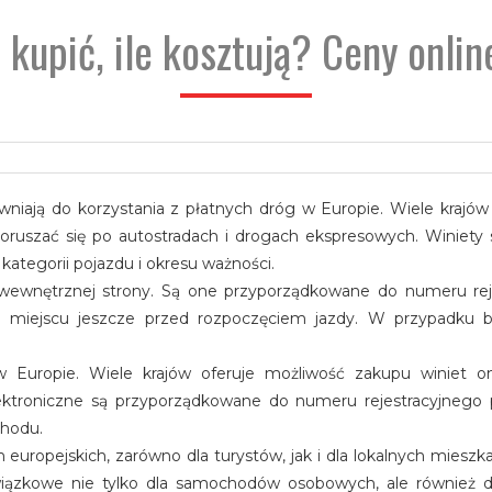
 kupić, ile kosztują? Ceny onli
awniają do korzystania z płatnych dróg w Europie. Wiele krajów
ruszać się po autostradach i drogach ekspresowych. Winiety 
 kategorii pojazdu i okresu ważności.
 wewnętrznej strony. Są one przyporządkowane do numeru rej
iejscu jeszcze przed rozpoczęciem jazdy. W przypadku br
w Europie. Wiele krajów oferuje możliwość zakupu winiet onl
ktroniczne są przyporządkowane do numeru rejestracyjnego p
chodu.
europejskich, zarówno dla turystów, jak i dla lokalnych miesz
iązkowe nie tylko dla samochodów osobowych, ale również dl