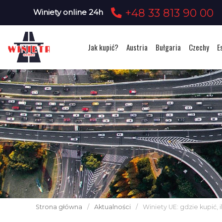
+48 33 813 90 00
Winiety online 24h
Jak kupić?
Austria
Bułgaria
Czechy
E
Strona główna
/
Aktualności
/
Winiety UE: gdzie kupić,