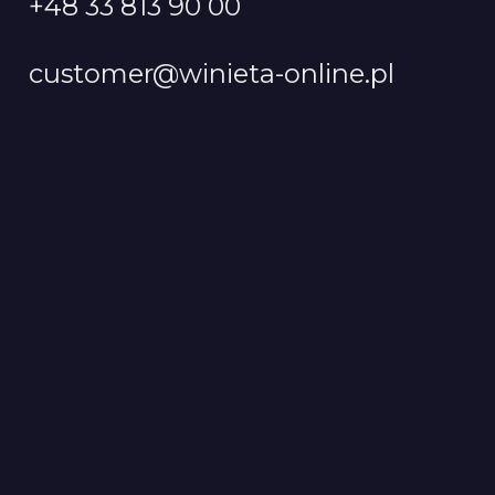
+48 33 813 90 00
customer@winieta-online.pl