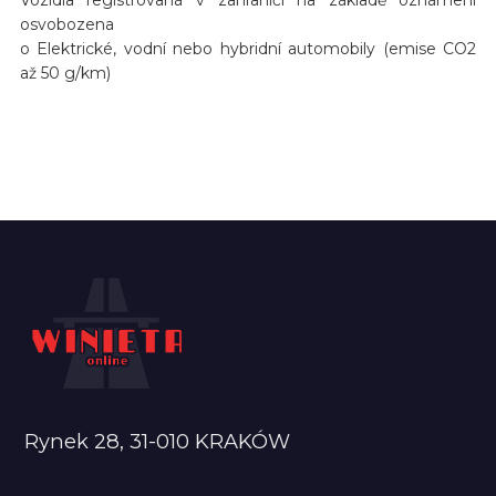
osvobozena
o Elektrické, vodní nebo hybridní automobily (emise CO2
až 50 g/km)
Rynek 28, 31-010 KRAKÓW