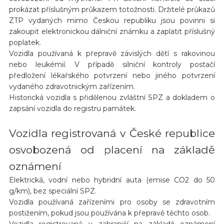
prokázat příslušným průkazem totožnosti. Držitelé průkazů
ZTP vydaných mimo Českou republiku jsou povinni si
zakoupit elektronickou dálniční známku a zaplatit příslušný
poplatek.
Vozidla používaná k přepravě závislých dětí s rakovinou
nebo leukémií. V případě silniční kontroly postačí
předložení lékařského potvrzení nebo jiného potvrzení
vydaného zdravotnickým zařízením.
Historická vozidla s přidělenou zvláštní SPZ a dokladem o
zapsání vozidla do registru památek.
Vozidla registrovaná v České republice
osvobozená od placení na základě
oznámení
Elektrická, vodní nebo hybridní auta (emise CO2 do 50
g/km), bez speciální SPZ.
Vozidla používaná zařízeními pro osoby se zdravotním
postižením, pokud jsou používána k přepravě těchto osob.
Vozidla registrovaná v zahraničí na základě oznámení