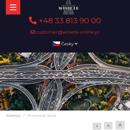
+48 33 813 90 00
customer@winieta-online.pl
Česky
Domov
/
Prominutí daně
A
A
A