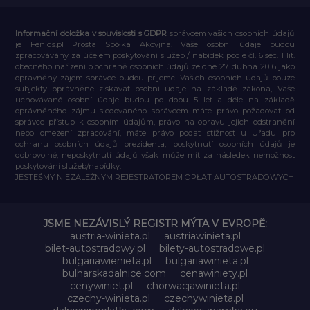
Informační doložka v souvislosti s GDPR
správcem vašich osobních údajů
je Feniqs.pl Prosta Spółka Akcyjna. Vaše osobní údaje budou
zpracovávány za účelem poskytování služeb / nabídek podle čl. 6 sec. 1 lit.
obecného nařízení o ochraně osobních údajů ze dne 27. dubna 2016 jako
oprávněný zájem správce budou příjemci Vašich osobních údajů pouze
subjekty oprávněné získávat osobní údaje na základě zákona, Vaše
uchovávané osobní údaje budou po dobu 5 let a déle na základě
oprávněného zájmu sledovaného správcem máte právo požadovat od
správce přístup k osobním údajům, právo na opravu jejich odstranění
nebo omezení zpracování, máte právo podat stížnost u Úřadu pro
ochranu osobních údajů prezidenta, poskytnutí osobních údajů je
dobrovolné, neposkytnutí údajů však může mít za následek nemožnost
poskytování služeb/nabídky.
JESTEŚMY NIEZALEŻNYM REJESTRATOREM OPŁAT AUTOSTRADOWYCH
JSME NEZÁVISLÝ REGISTR MÝTA V EVROPĚ:
austria-winieta.pl
austriawinieta.pl
bilet-autostradowy.pl
bilety-autostradowe.pl
bulgariawienieta.pl
bulgariawinieta.pl
bulharskadalnice.com
cenawiniety.pl
cenywiniet.pl
chorwacjawinieta.pl
czechy-winieta.pl
czechywinieta.pl