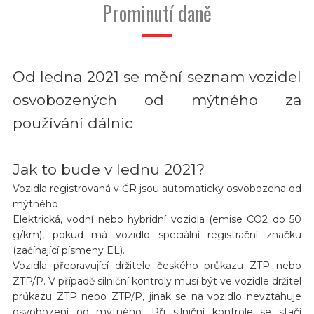
Prominutí daně
Od ledna 2021 se mění seznam vozidel
osvobozených od mýtného za
používání dálnic
Jak to bude v lednu 2021?
Vozidla registrovaná v ČR jsou automaticky osvobozena od
mýtného
Elektrická, vodní nebo hybridní vozidla (emise CO2 do 50
g/km), pokud má vozidlo speciální registrační značku
(začínající písmeny EL).
Vozidla přepravující držitele českého průkazu ZTP nebo
ZTP/P. V případě silniční kontroly musí být ve vozidle držitel
průkazu ZTP nebo ZTP/P, jinak se na vozidlo nevztahuje
osvobození od mýtného. Při silniční kontrole se stačí