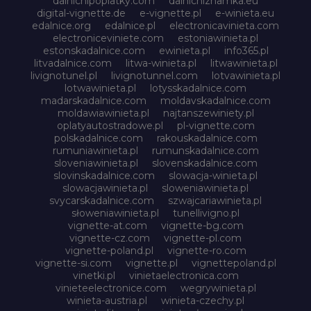
dalnicnipoplatky.com
dalnicniznamka.eu
digital-vignette.de
e-vignette.pl
e-winieta.eu
edalnice.org
edalnice.pl
electronicavinieta.com
electroniceviniete.com
estoniawinieta.pl
estonskadalnice.com
ewinieta.pl
info365.pl
litvadalnice.com
litwa-winieta.pl
litwawinieta.pl
livignotunel.pl
livignotunnel.com
lotvawinieta.pl
lotwawinieta.pl
lotysskadalnice.com
madarskadalnice.com
moldavskadalnice.com
moldawiawinieta.pl
najtanszewiniety.pl
oplatyautostradowe.pl
pl-vignette.com
polskadalnice.com
rakouskadalnice.com
rumuniawinieta.pl
rumunskadalnice.com
sloveniawinieta.pl
slovenskadalnice.com
slovinskadalnice.com
slowacja-winieta.pl
slowacjawinieta.pl
sloweniawinieta.pl
svycarskadalnice.com
szwajcariawinieta.pl
słoweniawinieta.pl
tunellivigno.pl
vignette-at.com
vignette-bg.com
vignette-cz.com
vignette-pl.com
vignette-poland.pl
vignette-ro.com
vignette-si.com
vignette.pl
vignettepoland.pl
vinetki.pl
vinietaelectronica.com
vinieteelectronice.com
wegrywinieta.pl
winieta-austria.pl
winieta-czechy.pl