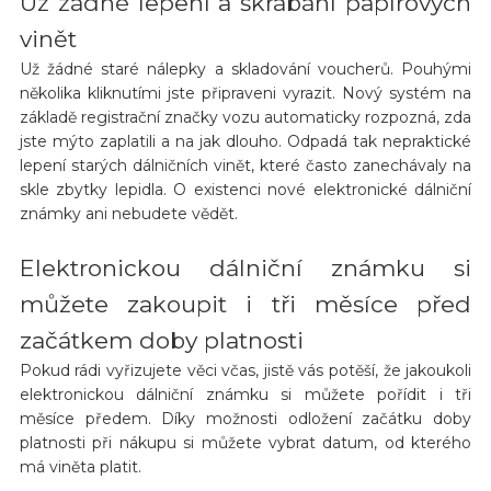
Už žádné lepení a škrábání papírových
vinět
Už žádné staré nálepky a skladování voucherů. Pouhými
několika kliknutími jste připraveni vyrazit. Nový systém na
základě registrační značky vozu automaticky rozpozná, zda
jste mýto zaplatili a na jak dlouho. Odpadá tak nepraktické
lepení starých dálničních vinět, které často zanechávaly na
skle zbytky lepidla. O existenci nové elektronické dálniční
známky ani nebudete vědět.
Elektronickou dálniční známku si
můžete zakoupit i tři měsíce před
začátkem doby platnosti
Pokud rádi vyřizujete věci včas, jistě vás potěší, že jakoukoli
elektronickou dálniční známku si můžete pořídit i tři
měsíce předem. Díky možnosti odložení začátku doby
platnosti při nákupu si můžete vybrat datum, od kterého
má viněta platit.