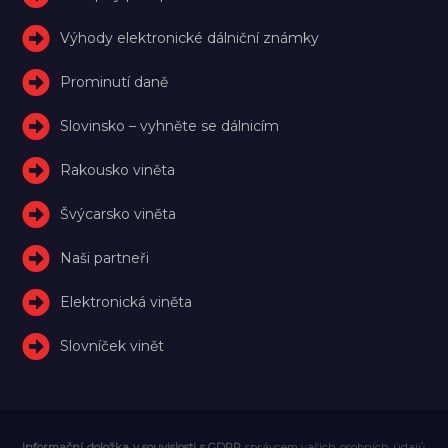
Výhody elektronické dálniční známky
Prominutí daně
Slovinsko – vyhněte se dálnicím
Rakousko viněta
Švýcarsko viněta
Naši partneři
Elektronická viněta
Slovníček vinět
Informační doložka v souvislosti s GDPR
správcem vašich osobních údajů