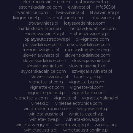
electroniceviniete.com
estoniawinieta.pl
estonskadalnice.com
ewinieta.pl
info365.pl
litvadalnice.com
litwa-winieta.pl
litwawinieta.pl
livignotunel.pl
livignotunnel.com
lotvawinieta.pl
lotwawinieta.pl
lotysskadalnice.com
madarskadalnice.com
moldavskadalnice.com
moldawiawinieta.pl
najtanszewiniety.pl
oplatyautostradowe.pl
pl-vignette.com
polskadalnice.com
rakouskadalnice.com
rumuniawinieta.pl
rumunskadalnice.com
sloveniawinieta.pl
slovenskadalnice.com
slovinskadalnice.com
slowacja-winieta.pl
slowacjawinieta.pl
sloweniawinieta.pl
svycarskadalnice.com
szwajcariawinieta.pl
słoweniawinieta.pl
tunellivigno.pl
vignette-at.com
vignette-bg.com
vignette-cz.com
vignette-pl.com
vignette-poland.pl
vignette-ro.com
vignette-si.com
vignette.pl
vignettepoland.pl
vinetki.pl
vinietaelectronica.com
vinieteelectronice.com
wegrywinieta.pl
winieta-austria.pl
winieta-czechy.pl
winieta-litwa.pl
winieta-słowacja.pl
winieta-wegry.pl
winieta-węgry.pl
winieta.org
winietaaustria.pl
winietaaustriaonline.pl