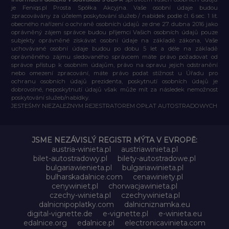
je Feniqs.pl Prosta Spółka Akcyjna. Vaše osobní údaje budou
zpracovávány za účelem poskytování služeb / nabídek podle čl. 6 sec. 1 lit.
obecného nařízení o ochraně osobních údajů ze dne 27. dubna 2016 jako
oprávněný zájem správce budou příjemci Vašich osobních údajů pouze
subjekty oprávněné získávat osobní údaje na základě zákona, Vaše
uchovávané osobní údaje budou po dobu 5 let a déle na základě
oprávněného zájmu sledovaného správcem máte právo požadovat od
správce přístup k osobním údajům, právo na opravu jejich odstranění
nebo omezení zpracování, máte právo podat stížnost u Úřadu pro
ochranu osobních údajů prezidenta, poskytnutí osobních údajů je
dobrovolné, neposkytnutí údajů však může mít za následek nemožnost
poskytování služeb/nabídky.
JESTEŚMY NIEZALEŻNYM REJESTRATOREM OPŁAT AUTOSTRADOWYCH
JSME NEZÁVISLÝ REGISTR MÝTA V EVROPĚ:
austria-winieta.pl
austriawinieta.pl
bilet-autostradowy.pl
bilety-autostradowe.pl
bulgariawienieta.pl
bulgariawinieta.pl
bulharskadalnice.com
cenawiniety.pl
cenywiniet.pl
chorwacjawinieta.pl
czechy-winieta.pl
czechywinieta.pl
dalnicnipoplatky.com
dalnicniznamka.eu
digital-vignette.de
e-vignette.pl
e-winieta.eu
edalnice.org
edalnice.pl
electronicavinieta.com