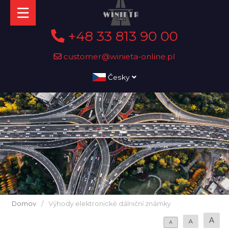
+48 33 813 90 00
customer@winieta-online.pl
Česky
Domov
/
Výhody elektronické dálniční známky
A
A
A