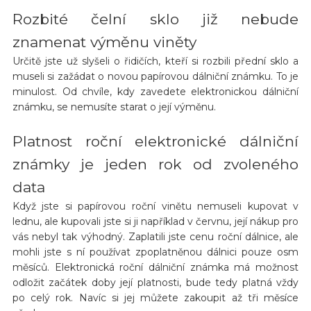
Rozbité čelní sklo již nebude
znamenat výměnu viněty
Určitě jste už slyšeli o řidičích, kteří si rozbili přední sklo a
museli si zažádat o novou papírovou dálniční známku. To je
minulost. Od chvíle, kdy zavedete elektronickou dálniční
známku, se nemusíte starat o její výměnu.
Platnost roční elektronické dálniční
známky je jeden rok od zvoleného
data
Když jste si papírovou roční vinětu nemuseli kupovat v
lednu, ale kupovali jste si ji například v červnu, její nákup pro
vás nebyl tak výhodný. Zaplatili jste cenu roční dálnice, ale
mohli jste s ní používat zpoplatněnou dálnici pouze osm
měsíců. Elektronická roční dálniční známka má možnost
odložit začátek doby její platnosti, bude tedy platná vždy
po celý rok. Navíc si jej můžete zakoupit až tři měsíce