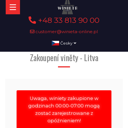
+48 33 813 90 00
customer@winieta-online.pl
Česky
Zakoupení viněty - Litva
Uwaga, winiety zakupione w
godzinach 00:00-07:00 mogą
zostać zarejestrowane z
opóźnieniem!