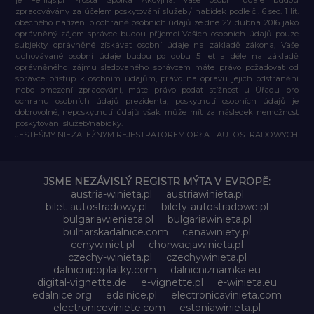
zpracovávány za účelem poskytování služeb / nabídek podle čl. 6 sec. 1 lit.
obecného nařízení o ochraně osobních údajů ze dne 27. dubna 2016 jako
oprávněný zájem správce budou příjemci Vašich osobních údajů pouze
subjekty oprávněné získávat osobní údaje na základě zákona, Vaše
uchovávané osobní údaje budou po dobu 5 let a déle na základě
oprávněného zájmu sledovaného správcem máte právo požadovat od
správce přístup k osobním údajům, právo na opravu jejich odstranění
nebo omezení zpracování, máte právo podat stížnost u Úřadu pro
ochranu osobních údajů prezidenta, poskytnutí osobních údajů je
dobrovolné, neposkytnutí údajů však může mít za následek nemožnost
poskytování služeb/nabídky.
JESTEŚMY NIEZALEŻNYM REJESTRATOREM OPŁAT AUTOSTRADOWYCH
JSME NEZÁVISLÝ REGISTR MÝTA V EVROPĚ:
austria-winieta.pl
austriawinieta.pl
bilet-autostradowy.pl
bilety-autostradowe.pl
bulgariawienieta.pl
bulgariawinieta.pl
bulharskadalnice.com
cenawiniety.pl
cenywiniet.pl
chorwacjawinieta.pl
czechy-winieta.pl
czechywinieta.pl
dalnicnipoplatky.com
dalnicniznamka.eu
digital-vignette.de
e-vignette.pl
e-winieta.eu
edalnice.org
edalnice.pl
electronicavinieta.com
electroniceviniete.com
estoniawinieta.pl