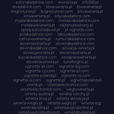
estonskadalnice.com
ewinieta.pl
info365.pl
litvadalnice.com
litwa-winieta.pl
litwawinieta.pl
livignotunel.pl
livignotunnel.com
lotvawinieta.pl
lotwawinieta.pl
lotysskadalnice.com
madarskadalnice.com
moldavskadalnice.com
moldawiawinieta.pl
najtanszewiniety.pl
oplatyautostradowe.pl
pl-vignette.com
polskadalnice.com
rakouskadalnice.com
rumuniawinieta.pl
rumunskadalnice.com
sloveniawinieta.pl
slovenskadalnice.com
slovinskadalnice.com
slowacja-winieta.pl
slowacjawinieta.pl
sloweniawinieta.pl
svycarskadalnice.com
szwajcariawinieta.pl
słoweniawinieta.pl
tunellivigno.pl
vignette-at.com
vignette-bg.com
vignette-cz.com
vignette-pl.com
vignette-poland.pl
vignette-ro.com
vignette-si.com
vignette.pl
vignettepoland.pl
vinetki.pl
vinietaelectronica.com
vinieteelectronice.com
wegrywinieta.pl
winieta-austria.pl
winieta-czechy.pl
winieta-litwa.pl
winieta-słowacja.pl
winieta-wegry.pl
winieta-węgry.pl
winieta.org
winietaaustria.pl
winietaaustriaonline.pl
winietaautostradowa.pl
winietabulgaria.pl