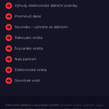
Výhody elektronické dálniční známky
Prominutí daně
Slovinsko – vyhněte se dálnicím
Rakousko viněta
Švýcarsko viněta
Naši partneři
Elektronická viněta
Slovníček vinět
Informační doložka v souvislosti s GDPR
správcem vašich osobních údajů
je Feniqs.pl Prosta Spółka Akcyjna. Vaše osobní údaje budou