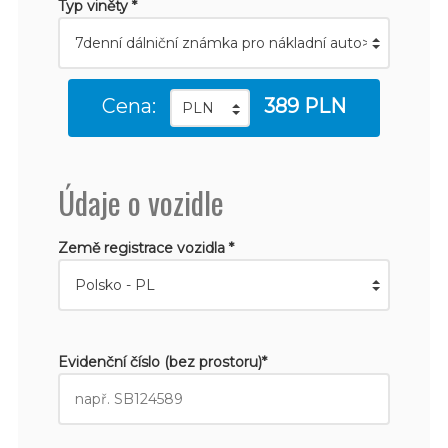
Typ viněty *
Cena:
389 PLN
Údaje o vozidle
Země registrace vozidla *
Evidenční číslo (bez prostoru)*