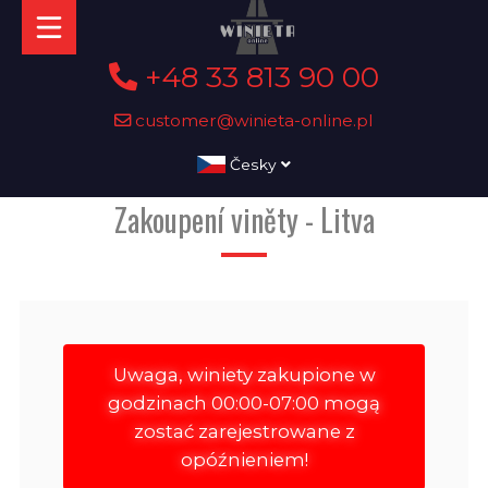
+48 33 813 90 00
customer@winieta-online.pl
Česky
Zakoupení viněty - Litva
Uwaga, winiety zakupione w
godzinach 00:00-07:00 mogą
zostać zarejestrowane z
opóźnieniem!