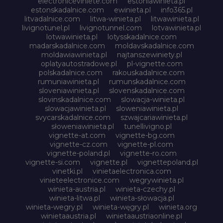
electroniceviniete.com
estoniawinieta.pl
estonskadalnice.com
ewinieta.pl
info365.pl
litvadalnice.com
litwa-winieta.pl
litwawinieta.pl
livignotunel.pl
livignotunnel.com
lotvawinieta.pl
lotwawinieta.pl
lotysskadalnice.com
madarskadalnice.com
moldavskadalnice.com
moldawiawinieta.pl
najtanszewiniety.pl
oplatyautostradowe.pl
pl-vignette.com
polskadalnice.com
rakouskadalnice.com
rumuniawinieta.pl
rumunskadalnice.com
sloveniawinieta.pl
slovenskadalnice.com
slovinskadalnice.com
slowacja-winieta.pl
slowacjawinieta.pl
sloweniawinieta.pl
svycarskadalnice.com
szwajcariawinieta.pl
słoweniawinieta.pl
tunellivigno.pl
vignette-at.com
vignette-bg.com
vignette-cz.com
vignette-pl.com
vignette-poland.pl
vignette-ro.com
vignette-si.com
vignette.pl
vignettepoland.pl
vinetki.pl
vinietaelectronica.com
vinieteelectronice.com
wegrywinieta.pl
winieta-austria.pl
winieta-czechy.pl
winieta-litwa.pl
winieta-słowacja.pl
winieta-wegry.pl
winieta-węgry.pl
winieta.org
winietaaustria.pl
winietaaustriaonline.pl