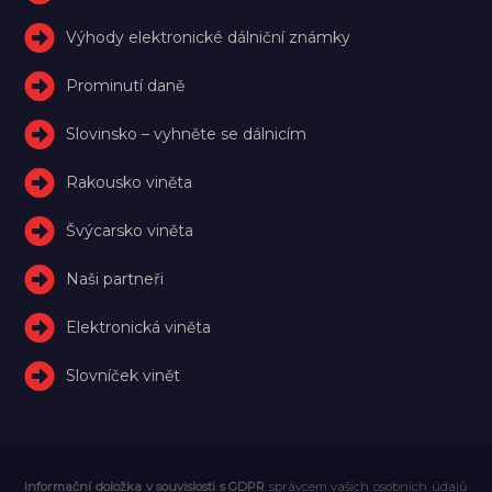
Výhody elektronické dálniční známky
Prominutí daně
Slovinsko – vyhněte se dálnicím
Rakousko viněta
Švýcarsko viněta
Naši partneři
Elektronická viněta
Slovníček vinět
Informační doložka v souvislosti s GDPR
správcem vašich osobních údajů