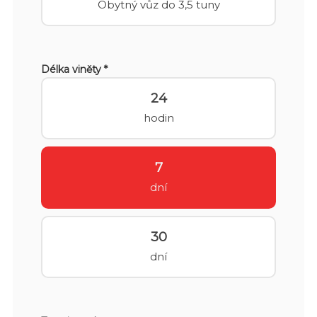
Obytný vůz do 3,5 tuny
Délka viněty *
24
hodin
7
dní
30
dní