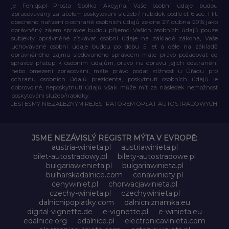
je Feniqs.pl Prosta Spółka Akcyjna. Vaše osobní údaje budou
zpracovávány za účelem poskytování služeb / nabídek podle čl. 6 sec. 1 lit.
obecného nařízení o ochraně osobních údajů ze dne 27. dubna 2016 jako
oprávněný zájem správce budou příjemci Vašich osobních údajů pouze
subjekty oprávněné získávat osobní údaje na základě zákona, Vaše
uchovávané osobní údaje budou po dobu 5 let a déle na základě
oprávněného zájmu sledovaného správcem máte právo požadovat od
správce přístup k osobním údajům, právo na opravu jejich odstranění
nebo omezení zpracování, máte právo podat stížnost u Úřadu pro
ochranu osobních údajů prezidenta, poskytnutí osobních údajů je
dobrovolné, neposkytnutí údajů však může mít za následek nemožnost
poskytování služeb/nabídky.
JESTEŚMY NIEZALEŻNYM REJESTRATOREM OPŁAT AUTOSTRADOWYCH
JSME NEZÁVISLÝ REGISTR MÝTA V EVROPĚ:
austria-winieta.pl
austriawinieta.pl
bilet-autostradowy.pl
bilety-autostradowe.pl
bulgariawienieta.pl
bulgariawinieta.pl
bulharskadalnice.com
cenawiniety.pl
cenywiniet.pl
chorwacjawinieta.pl
czechy-winieta.pl
czechywinieta.pl
dalnicnipoplatky.com
dalnicniznamka.eu
digital-vignette.de
e-vignette.pl
e-winieta.eu
edalnice.org
edalnice.pl
electronicavinieta.com