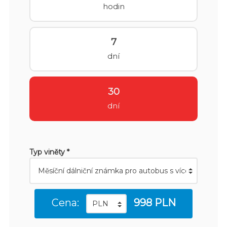
hodin
7
dní
30
dní
Typ viněty *
Cena:
998 PLN