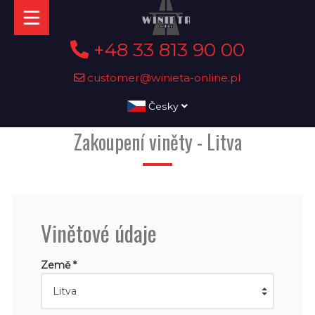
+48 33 813 90 00
customer@winieta-online.pl
Česky
Zakoupení viněty - Litva
Vinětové údaje
Země *