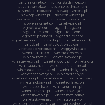
rumuniawinieta.pl
rumunskadalnice.com
sloveniawinieta.pl
slovenskadalnice.com
slovinskadalnice.com
slowacja-winieta.pl
slowacjawinieta.pl
sloweniawinieta.pl
svycarskadalnice.com
szwajcariawinieta.pl
słoweniawinieta.pl
tunellivigno.pl
vignette-at.com
vignette-bg.com
vignette-cz.com
vignette-pl.com
vignette-poland.pl
vignette-ro.com
vignette-si.com
vignette.pl
vignettepoland.pl
vinetki.pl
vinietaelectronica.com
vinieteelectronice.com
wegrywinieta.pl
winieta-austria.pl
winieta-czechy.pl
winieta-litwa.pl
winieta-słowacja.pl
winieta-wegry.pl
winieta-węgry.pl
winieta.org
winietaaustria.pl
winietaaustriaonline.pl
winietaautostradowa.pl
winietabulgaria.pl
winietachorwacja.pl
winietaczechy.pl
winietaestonia.pl
winietalitwa.pl
winietalotwa.pl
winietamoldawia.pl
winietaonline.com
winietapolska.pl
winietarumunia.pl
winietaslovenia.pl
winietaslowacja.pl
winietaslowenia.pl
winietaszwajcaria.pl
winietasłowenia.pl
winietawegry.pl
winietomat.pl
winiety.org
winietydrogowe.pl