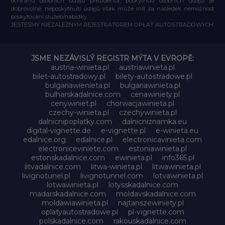
ochranu osobních údajů prezidenta, poskytnutí osobních údajů je
dobrovolné, neposkytnutí údajů však může mít za následek nemožnost
poskytování služeb/nabídky.
JESTEŚMY NIEZALEŻNYM REJESTRATOREM OPŁAT AUTOSTRADOWYCH
JSME NEZÁVISLÝ REGISTR MÝTA V EVROPĚ:
austria-winieta.pl
austriawinieta.pl
bilet-autostradowy.pl
bilety-autostradowe.pl
bulgariawienieta.pl
bulgariawinieta.pl
bulharskadalnice.com
cenawiniety.pl
cenywiniet.pl
chorwacjawinieta.pl
czechy-winieta.pl
czechywinieta.pl
dalnicnipoplatky.com
dalnicniznamka.eu
digital-vignette.de
e-vignette.pl
e-winieta.eu
edalnice.org
edalnice.pl
electronicavinieta.com
electroniceviniete.com
estoniawinieta.pl
estonskadalnice.com
ewinieta.pl
info365.pl
litvadalnice.com
litwa-winieta.pl
litwawinieta.pl
livignotunel.pl
livignotunnel.com
lotvawinieta.pl
lotwawinieta.pl
lotysskadalnice.com
madarskadalnice.com
moldavskadalnice.com
moldawiawinieta.pl
najtanszewiniety.pl
oplatyautostradowe.pl
pl-vignette.com
polskadalnice.com
rakouskadalnice.com