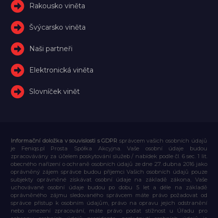
Rakousko viněta
Švýcarsko viněta
Naši partneři
Elektronická viněta
Slovníček vinět
Informační doložka v souvislosti s GDPR
správcem vašich osobních údajů
je Feniqs.pl Prosta Spółka Akcyjna. Vaše osobní údaje budou
zpracovávány za účelem poskytování služeb / nabídek podle čl. 6 sec. 1 lit.
obecného nařízení o ochraně osobních údajů ze dne 27. dubna 2016 jako
oprávněný zájem správce budou příjemci Vašich osobních údajů pouze
subjekty oprávněné získávat osobní údaje na základě zákona, Vaše
uchovávané osobní údaje budou po dobu 5 let a déle na základě
oprávněného zájmu sledovaného správcem máte právo požadovat od
správce přístup k osobním údajům, právo na opravu jejich odstranění
nebo omezení zpracování, máte právo podat stížnost u Úřadu pro